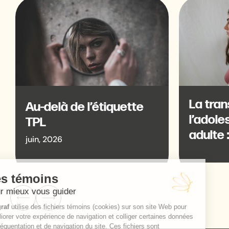
La tran
Au-delà de l’étiquette
l’adole
TPL
adulte 
juin, 2026
‹
›