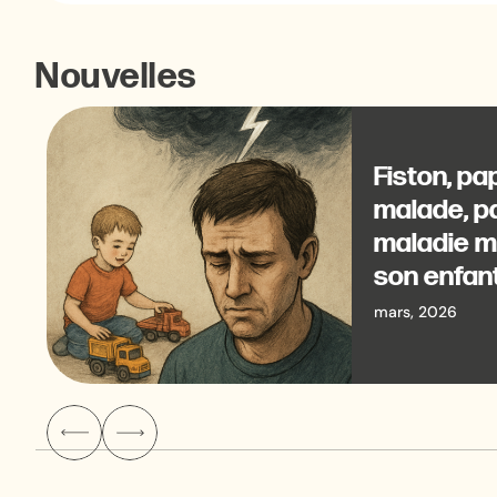
Nouvelles
Fiston, pa
malade, pa
maladie m
son enfan
mars, 2026
‹
›