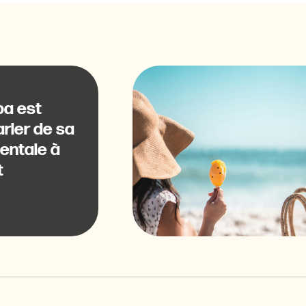
pa est
rler de sa
entale à
t