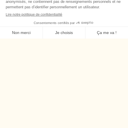
Références :
Aguglia & al. Int. J. Environ. Res. Public Health 2019, 16
(7), 1140; https://doi.org/10.3390/ijerph16071140
X. Wang et al. Acute impacts of extreme temperature
exposure on emergency room admissions related to
mental and behavior disorders in Toronto, Canada. J.
Affect. Disord. (2014)
L’actualité, Santé et science par Isabelle Goupil-Sormany le
18 juin 2024 https://thocc.org/about/newspress/news-
detail?
articleId=63829&publicid=469#:~:text=%E2%80%9CMore