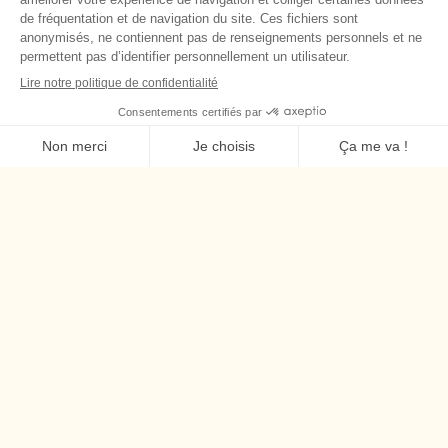
1. Gatta, M., Gallo, C. & Vianello, M. (2014). Art therapy
groups for adolescents with
personality disorders. The arts in psychotherapy 41(1), 1-6.
2. Linesch, D. (2012). An art therapy exploration of
immigration with latino families. Art Therapy 29(3): 120-
126. DOI:10.1080/07421656.2012.701603
3. Pelletier, L. &Lambert, J. (2020). Les spécificités du
travail auprès des familles. Université du Québec en
Abitibi-Témiscamingue.
4. Plante, P. (2010). Art-thérapie pour favoriser l’empathie
au sein de la relation parent-enfant. Dans Hamel, J. et
Labrèche, J. (dir), Découvrir l’art-thérapie : Des mots sur les
maux, des couleurs sur les douleurs (54 – 58). Paris,
France : Larousse.