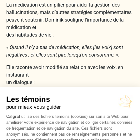
La médication est un pilier pour aider la gestion des
hallucinations, mais d’autres stratégies complémentaires
peuvent soutenir. Dominik souligne l’importance de la
médication et
des habitudes de vie :
« Quand il n’y a pas de médication, elles [les voix] sont
négatives ; et elles sont pire lorsqu’on consomme. »
.
Elle raconte avoir modifié sa relation avec les voix, en
instaurant
un dialogue :
« Leur but [les voix] est de te faire réagir, elles trouvent ça
drôle quand on pogne les nerfs. J’ai commencé à les
éduquer : ça ne se fait pas de pleurer quelqu’un, on ne
sacre pas, … Ma toilette est mon bureau pour les éduquer.
Il faut que j’aie des moments pour parler avec mes voix. Si
je parle avec elles, elles ne me dérangeront pas. »