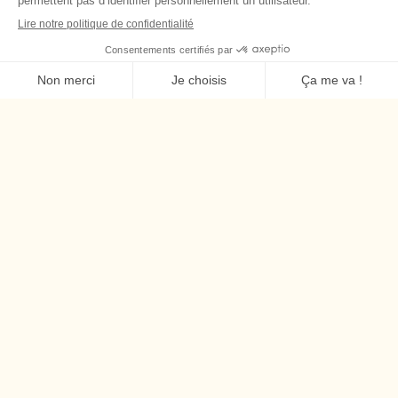
Conclusion
L’expérience des hallucinations est profondément
nuancée et variée : diverses modalités sensorielles, sens
donnés et impacts émotionnels, comme le montre le
témoignage de Dominik. Parler ouvertement de ces
expériences, sans jugement, permet de mieux soutenir
ceux qui en font l’expérience. Merci à Dominik d’avoir mis
des mots sur ce qui est vécu dansle silence.