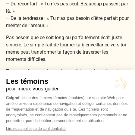
– Du réconfort : « Tu n’es pas seul. Beaucoup passent par
là. »
– De la tendresse : « Tu n’as pas besoin d’être parfait pour
mériter de l’amour. »
Pas besoin que ce soit long ou parfaitement écrit, juste
sincère. Le simple fait de tourner ta bienveillance vers toi-
même peut transformer ta façon de traverser les
moments difficiles.
Tu peux relire cette lettre chaque fois que la petite voix
critique prend trop de place.
Conclusion
Bref, s’auto-critiquer ne rend pas plus fort. Se traiter avec
respect et douceur, oui. L’autocompassion, c’est une force
que l’on peut tous puiser. Commence simplement : une
parole gentille, une respiration, une pause. Parle-toi
comme tu parlerais à ton meilleur ami.