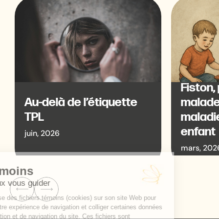
Fiston,
Au-delà de l’étiquette
malade,
TPL
maladi
enfant
juin, 2026
mars, 202
‹
›