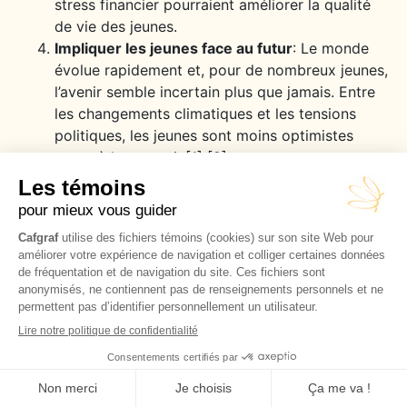
stress financier pourraient améliorer la qualité
de vie des jeunes.
Impliquer les jeunes face au futur
: Le monde
évolue rapidement et, pour de nombreux jeunes,
l’avenir semble incertain plus que jamais. Entre
les changements climatiques et les tensions
politiques, les jeunes sont moins optimistes
quant à leur avenir.[1] [2]
Les jeunes ont besoin de sentir qu’ils sont partie
prenante de leur avenir et qu’ils peuvent faire une
différence. L’un des moyens d’y parvenir est de
donner aux jeunes une voix dans les processus
décisionnels qui les concernent, par exemple dans les
politiques environnementales. C’est en donnant aux
jeunes la possibilité de s’exprimer et ainsi d’avoir du
pouvoir sur les politiques que nous pouvons les aider
à se sentir plus optimistes, engagés et heureux.
Pour résumé, l’écart de bonheur entre les jeunes