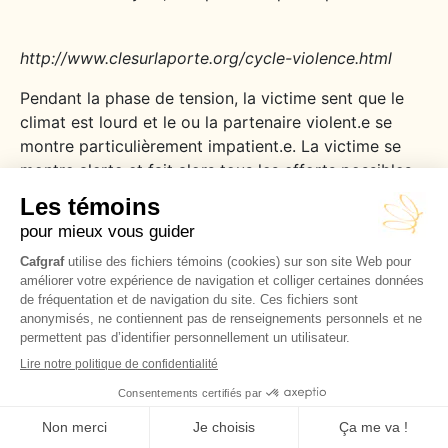
http://www.clesurlaporte.org/cycle-violence.html
Pendant la phase de tension, la victime sent que le
climat est lourd et le ou la partenaire violent.e se
montre particulièrement impatient.e. La victime se
montre alerte et fait alors tous les efforts possibles
pour calmer la situation, mais en vain, car s’ensuit la
phase d’agression où les comportements violents
explosent et provoquent de la peur et de la
confusion chez la victime. Ensuite, vient la phase de
justification, le calme après la tempête.
L’agresseur.euse peut exprimer certains regrets,
donner des explications et parfois même s’excuser et
promettre de ne plus recommencer. Pour convaincre
la victime de rester l’agresseur.euse, peut se montrer
particulièrement affectueux.euse, afin de lui rappeler
l’euphorie des premiers jours. La victime reprend