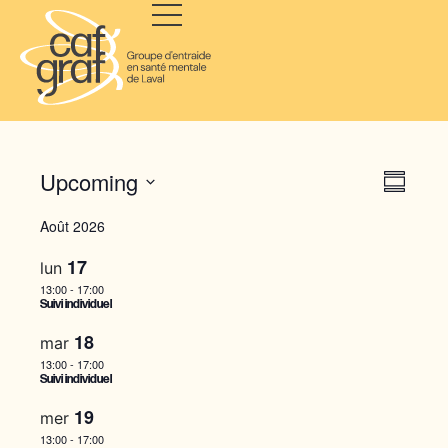
V
Upcoming
E
S
S
v
u
i
Août 2026
m
e
e
m
e
l
17
lun
a
n
e
w
r
13:00
-
17:00
c
Suivi individuel
t
y
s
t
18
V
mar
d
N
13:00
-
17:00
i
a
Suivi individuel
t
a
e
19
mer
e
w
13:00
-
17:00