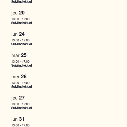
v
.
Suivi individuel
s
i
20
jeu
N
13:00
-
17:00
g
Suivi individuel
a
a
24
lun
v
13:00
-
17:00
t
i
Suivi individuel
i
g
25
mar
13:00
-
17:00
o
a
Suivi individuel
t
n
26
mer
i
13:00
-
17:00
Suivi individuel
o
27
jeu
n
13:00
-
17:00
Suivi individuel
31
lun
13:00
-
17:00