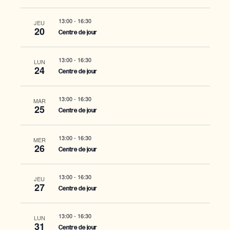
v
.
s
i
13:00
-
16:30
JEU
20
N
Centre de jour
g
a
a
13:00
-
16:30
LUN
v
24
Centre de jour
t
i
i
g
13:00
-
16:30
MAR
25
Centre de jour
o
a
t
n
13:00
-
16:30
MER
26
i
Centre de jour
o
13:00
-
16:30
JEU
n
27
Centre de jour
13:00
-
16:30
LUN
31
Centre de jour