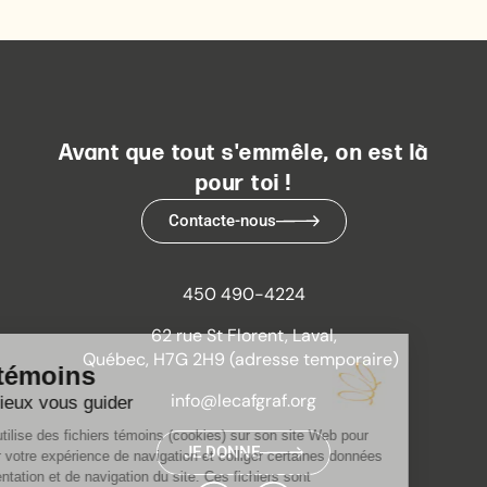
Avant que tout s'emmêle, on est là
pour toi !
Contacte-nous
450 490-4224
62 rue St Florent, Laval,
Québec, H7G 2H9 (adresse temporaire)
info@lecafgraf.org
JE DONNE