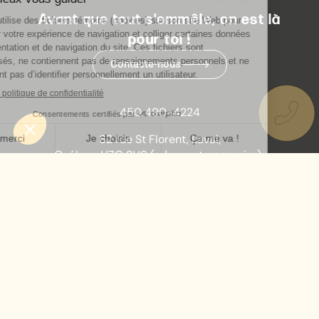
Avant que tout s'emmêle, on est là
pour toi !
Contacte-nous
450 490-4224
62 rue St Florent, Laval,
Québec, H7G 2H9 (adresse temporaire)
info@lecafgraf.org