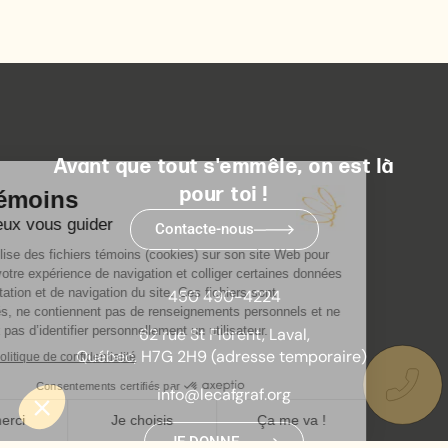
Avant que tout s'emmêle, on est là
pour toi !
Contacte-nous
450 490-4224
62 rue St Florent, Laval,
Québec, H7G 2H9 (adresse temporaire)
info@lecafgraf.org
JE DONNE