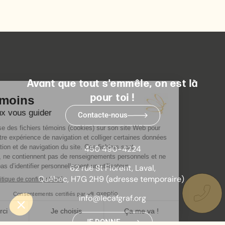
Avant que tout s'emmêle, on est là
pour toi !
Contacte-nous
450 490-4224
62 rue St Florent, Laval,
Québec, H7G 2H9 (adresse temporaire)
info@lecafgraf.org
JE DONNE