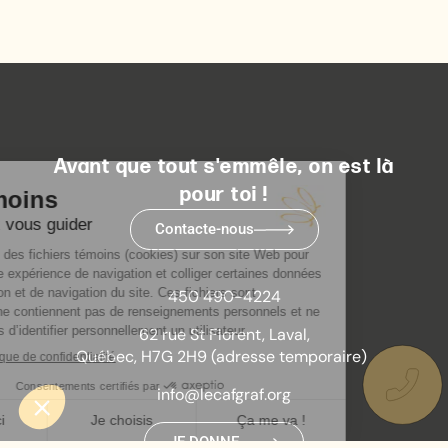
Avant que tout s'emmêle, on est là
pour toi !
Contacte-nous
450 490-4224
62 rue St Florent, Laval,
Québec, H7G 2H9 (adresse temporaire)
info@lecafgraf.org
JE DONNE