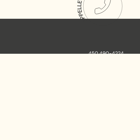
450 490-4224
62 rue St Florent, Laval,
Québec, H7G 2H9 (adresse temporaire)
info@lecafgraf.org
JE DONNE