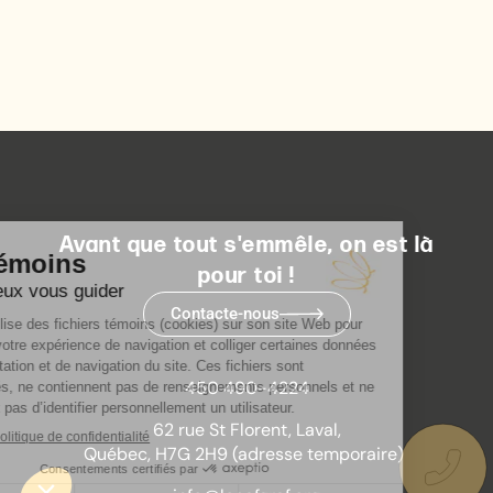
Avant que tout s'emmêle, on est là
pour toi !
Contacte-nous
450 490-4224
62 rue St Florent, Laval,
Québec, H7G 2H9 (adresse temporaire)