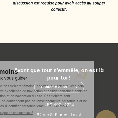
discussion est requise pour avoir accès au souper
collectif.
Avant que tout s'emmêle, on est là
pour toi !
Contacte-nous
450 490-4224
62 rue St Florent, Laval,