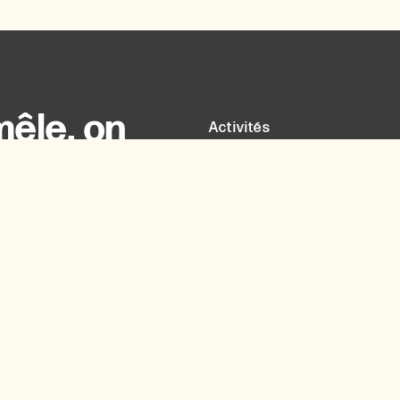
êle, on
Activités
Actualités
Supportez la cause
Nos services
Carrières
Nous joindre