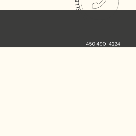
450 490-4224
62 rue St Florent, Laval,
Québec, H7G 2H9 (adresse temporaire)
info@lecafgraf.org
JE DONNE