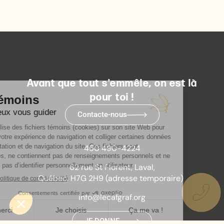
Avant que tout s'emmêle, on est là
pour toi !
Contacte-nous
450 490-4224
62 rue St Florent, Laval,
Québec, H7G 2H9 (adresse temporaire)
info@lecafgraf.org
JE DONNE