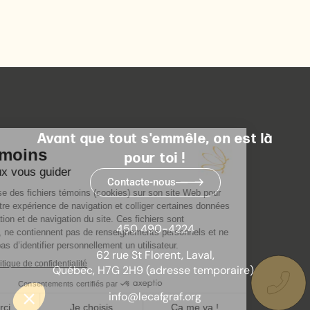
Avant que tout s'emmêle, on est là
pour toi !
Contacte-nous
450 490-4224
62 rue St Florent, Laval,
Québec, H7G 2H9 (adresse temporaire)
info@lecafgraf.org