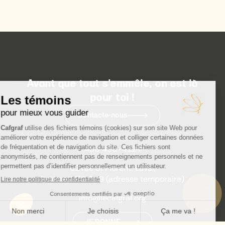
Avant que tout s'emmêle, on est là
pour toi !
Contacte-nous
450 490-4224
62 rue St Florent, Laval,
Québec, H7G 2H9 (adresse temporaire)
info@lecafgraf.org
JE DONNE