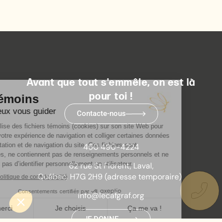
Avant que tout s'emmêle, on est là
pour toi !
Contacte-nous
450 490-4224
62 rue St Florent, Laval,
Québec, H7G 2H9 (adresse temporaire)
info@lecafgraf.org
JE DONNE