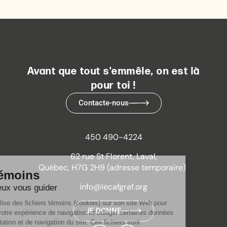
Avant que tout s'emmêle, on est là
pour toi !
Contacte-nous
450 490-4224
62 rue St Florent, Laval,
Québec, H7G 2H9 (adresse temporaire)
info@lecafgraf.org
JE DONNE