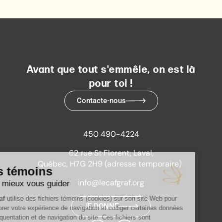
Avant que tout s'emmêle, on est là
pour toi !
Contacte-nous
450 490-4224
62 rue St Florent, Laval,
Québec, H7G 2H9 (adresse temporaire)
info@lecafgraf.org
JE DONNE