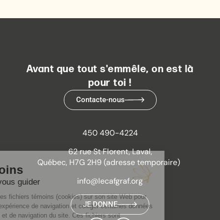
Avant que tout s'emmêle, on est là
pour toi !
Contacte-nous
450 490-4224
62 rue St Florent, Laval,
Québec, H7G 2H9 (adresse temporaire)
info@lecafgraf.org
JE DONNE