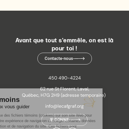
Avant que tout s'emmêle, on est là
pour toi !
Contacte-nous
450 490-4224
62 rue St Florent, Laval,
Québec, H7G 2H9 (adresse temporaire)
info@lecafgraf.org
JE DONNE