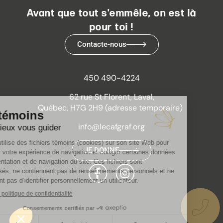
Avant que tout s'emmêle, on est là
pour toi !
Contacte-nous
450 490-4224
62 rue St Florent, Laval,
Québec, H7G 2H9 (adresse temporaire)
info@lecafgraf.org
JE DONNE